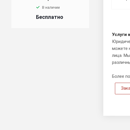
В наличии
Бесплатно
Услуги 
Юридичес
можете 
лица. М
различн
Более п
Зак