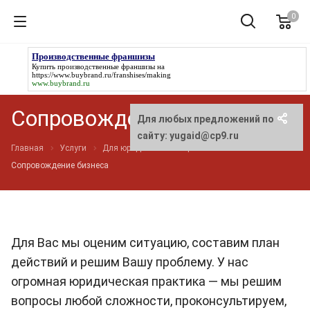
0
Производственные франшизы
Купить
производственные франшизы
на
https://www.buybrand.ru/franshises/making
www.buybrand.ru
Сопровождение бизнеса
Для любых предложений по
сайту: yugaid@cp9.ru
Главная
Услуги
Для юридических лиц
Сопровождение бизнеса
Для Вас мы оценим ситуацию, составим план
действий и решим Вашу проблему. У нас
огромная юридическая практика — мы решим
вопросы любой сложности, проконсультируем,